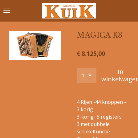
Ga
direct
naar
de
MAGICA K3
hoofdinhoud
€ 8.125,00
In
winkelwage
4 Rijen -44 knoppen -
3 korig
3-korig- 5 registers
3 met dubbele
schakelfunctie