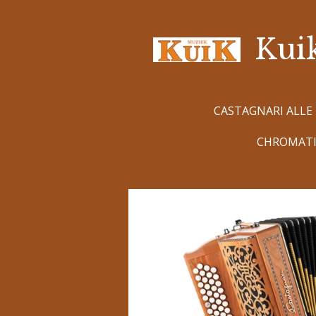
Ga
direct
Kui
naar
de
hoofdinhoud
CASTAGNARI ALLE
CHROMATI