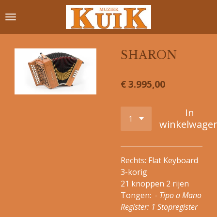
Ga
direct
naar
de
SHARON
hoofdinhoud
€ 3.995,00
In
winkelwage
Rechts: Flat Keyboard
3-korig
21 knoppen 2 rijen
Tongen:
- Tipo a Mano
Register: 1 Stopregister